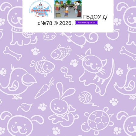
ГБДОУ д/
с№78 © 2026
.