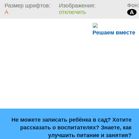
Фон
Размер шрифтов:
Изображения:
A
отключить
A
Решаем вместе
Не можете записать ребёнка в сад? Хотите
рассказать о воспитателях? Знаете, как
улучшить питание и занятия?