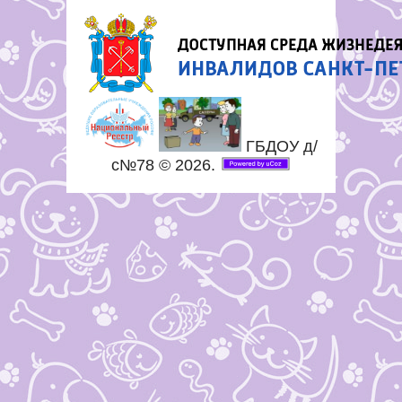
ГБДОУ д/
с№78 © 2026
.